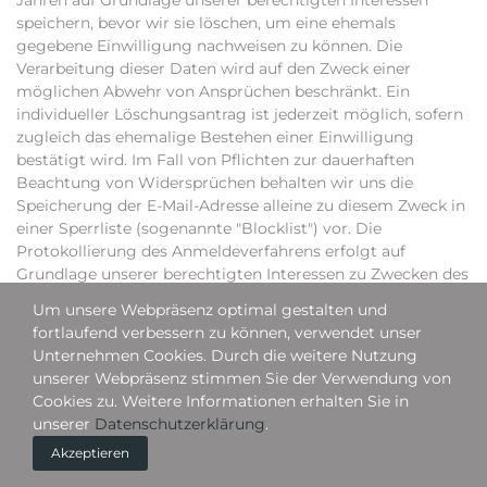
Jahren auf Grundlage unserer berechtigten Interessen
speichern, bevor wir sie löschen, um eine ehemals
gegebene Einwilligung nachweisen zu können. Die
Verarbeitung dieser Daten wird auf den Zweck einer
möglichen Abwehr von Ansprüchen beschränkt. Ein
individueller Löschungsantrag ist jederzeit möglich, sofern
zugleich das ehemalige Bestehen einer Einwilligung
bestätigt wird. Im Fall von Pflichten zur dauerhaften
Beachtung von Widersprüchen behalten wir uns die
Speicherung der E-Mail-Adresse alleine zu diesem Zweck in
einer Sperrliste (sogenannte "Blocklist") vor. Die
Protokollierung des Anmeldeverfahrens erfolgt auf
Grundlage unserer berechtigten Interessen zu Zwecken des
Nachweises seines ordnungsgemäßen Ablaufs. Soweit wir
Um unsere Webpräsenz optimal gestalten und
einen Dienstleister mit dem Versand von E-Mails
fortlaufend verbessern zu können, verwendet unser
beauftragen, erfolgt dies auf Grundlage unserer
Unternehmen Cookies. Durch die weitere Nutzung
berechtigten Interessen an einem effizienten und sicheren
unserer Webpräsenz stimmen Sie der Verwendung von
Versandsystem.
Cookies zu. Weitere Informationen erhalten Sie in
unserer
Datenschutzerklärung
.
Hinweise zu Rechtsgrundlagen:
Der Versand der
Newsletter erfolgt auf Grundlage einer Einwilligung der
Akzeptieren
Empfänger oder, falls eine Einwilligung nicht erforderlich