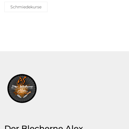
Schmiedekurse
Der Blecherne Alex