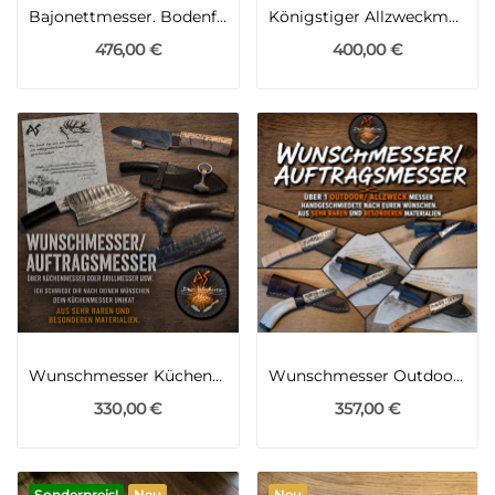
Bajonettmesser. Bodenfund Bajonette...
Königstiger Allzweckmesser aus der KWK 43 des 2WK
476,00 €
400,00 €
Wunschmesser Küchenmesser/ Grillmesser usw
Wunschmesser Outdoormesser/Allzweckmesser
330,00 €
357,00 €
Sonderpreis!
Neu
Neu