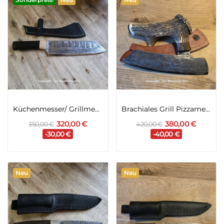
Küchenmesser/ Grillmesser aus alter Hufraspel...
Brachiales Grill Pizzamesser oder Wiegemesser...
320,00 €
380,00 €
350,00 €
420,00 €
-30,00 €
-40,00 €
Neu
Neu