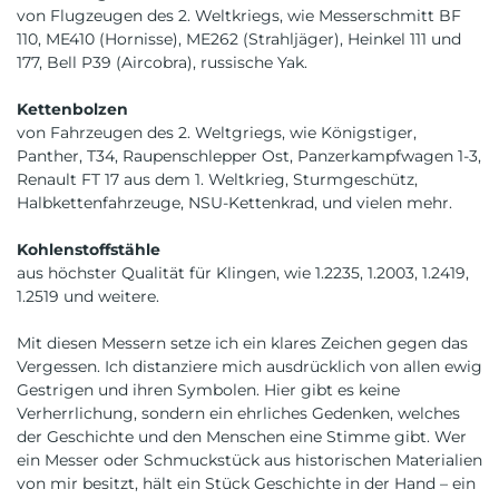
von Flugzeugen des 2. Weltkriegs, wie Messerschmitt BF
110, ME410 (Hornisse), ME262 (Strahljäger), Heinkel 111 und
177, Bell P39 (Aircobra), russische Yak.
Kettenbolzen
von Fahrzeugen des 2. Weltgriegs, wie Königstiger,
Panther, T34, Raupenschlepper Ost, Panzerkampfwagen 1-3,
Renault FT 17 aus dem 1. Weltkrieg, Sturmgeschütz,
Halbkettenfahrzeuge, NSU-Kettenkrad, und vielen mehr.
Kohlenstoffstähle
aus höchster Qualität für Klingen, wie 1.2235, 1.2003, 1.2419,
1.2519 und weitere.
Mit diesen Messern setze ich ein klares Zeichen gegen das
Vergessen. Ich distanziere mich ausdrücklich von allen ewig
Gestrigen und ihren Symbolen. Hier gibt es keine
Verherrlichung, sondern ein ehrliches Gedenken, welches
der Geschichte und den Menschen eine Stimme gibt. Wer
ein Messer oder Schmuckstück aus historischen Materialien
von mir besitzt, hält ein Stück Geschichte in der Hand – ein