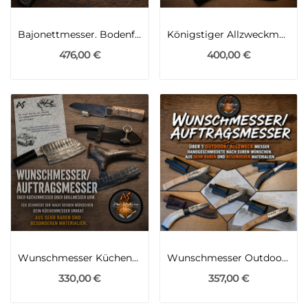
Bajonettmesser. Bodenfund Bajonette...
Königstiger Allzweckmesser aus der KWK 43 des 2WK
476,00 €
400,00 €
Wunschmesser Küchenmesser/ Grillmesser usw
Wunschmesser Outdoormesser/Allzweckmesser
330,00 €
357,00 €