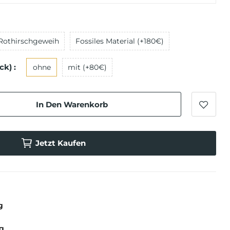
Rothirschgeweih
Fossiles Material (+180€)
k) :
ohne
mit (+80€)
In Den Warenkorb
Jetzt Kaufen
g
g