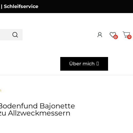
Schleifservice
0
0
Über mich
n
Bodenfund Bajonette
u Allzweckmessern