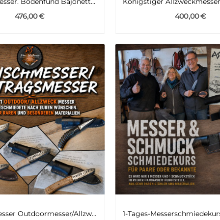
Bajonettmesser. Bodenfund Bajonette...
476,00 €
400,00 €
Wunschmesser Outdoormesser/Allzweckmesser