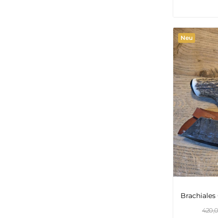
Neu
420,0