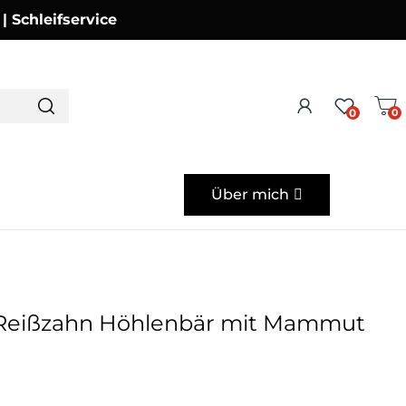
Schleifservice
0
0
Über mich
Reißzahn Höhlenbär mit Mammut