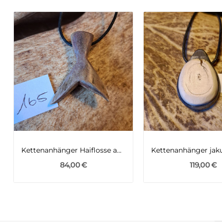
Kettenanhänger Haiflosse aus Rothirschgeweih
84,00 €
119,00 €