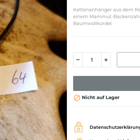
Kettenanhänger aus dem Re
einem Mammut-Backenzahn (st
Baumwollkordel.

Nicht auf Lager
Datenschutzerklärun