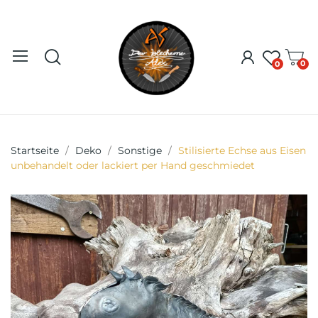
0
0
Startseite
Deko
Sonstige
Stilisierte Echse aus Eisen
unbehandelt oder lackiert per Hand geschmiedet