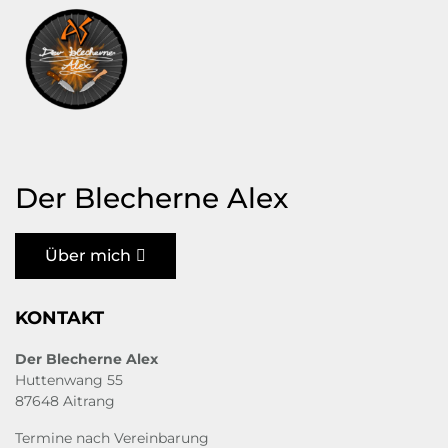
Der Blecherne Alex
Über mich
KONTAKT
Der Blecherne Alex
Huttenwang 55
87648 Aitrang
Termine nach Vereinbarung