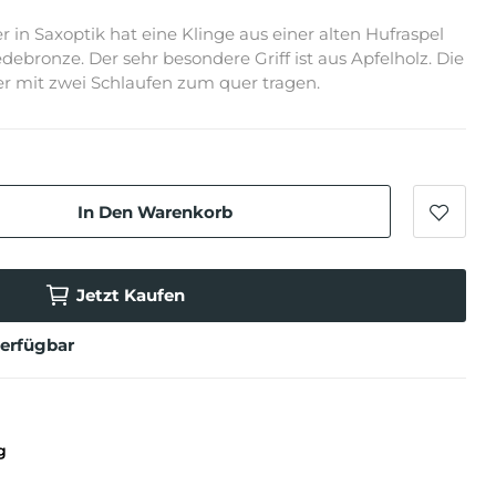
 in Saxoptik hat eine Klinge aus einer alten Hufraspel
bronze. Der sehr besondere Griff ist aus Apfelholz. Die
er mit zwei Schlaufen zum quer tragen.
In Den Warenkorb
Jetzt Kaufen
verfügbar
g