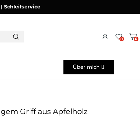
Schleifservice
0
0
Über mich
gem Griff aus Apfelholz