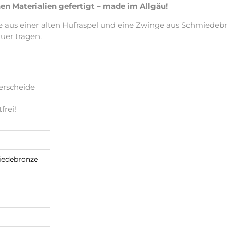
n Materialien gefertigt – made im Allgäu!
e aus einer alten Hufraspel und eine Zwinge aus Schmiedebron
uer tragen.
erscheide
frei!
iedebronze