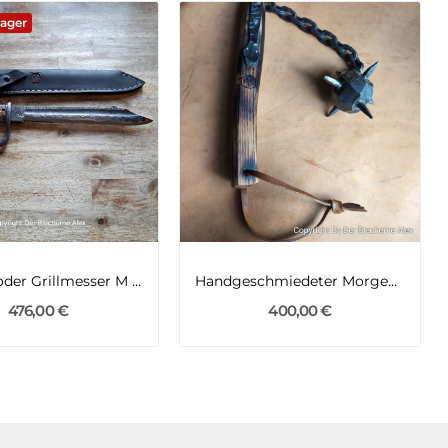
Lager
Küchen- oder Grillmesser M 98 Bajonett
Handgeschmiedeter Morgenstern/ Schlagflegel aus...
476,00 €
400,00 €