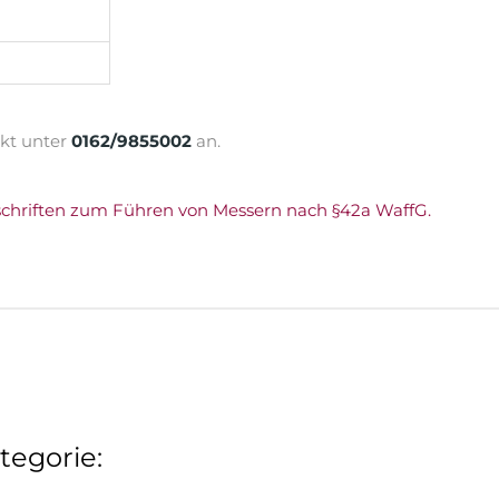
ekt unter
0162/9855002
an.
schriften zum Führen von Messern nach §42a WaffG.
tegorie: