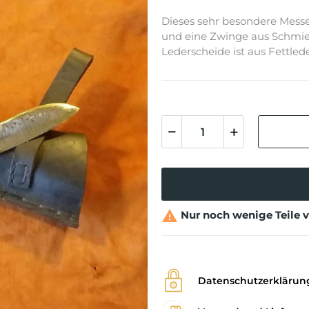
Dieses sehr besondere Messer
und eine Zwinge aus Schmiede
Lederscheide ist aus Fettled

Nur noch wenige Teile 
Datenschutzerklärun