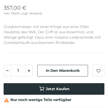
357,00 €
inkl. MwSt.
Outdoormesser mit einer Klinge aus einer 105er
Haubitze des 1WK. Der Griff ist aus Rosenholz und
Wenge gefertigt. Dazu eine massive Lederscheide mit
Gürtelschlaufe aus braunem Rindsleder.
In Den Warenkorb
Jetzt Kaufen

Nur noch wenige Teile verfügbar