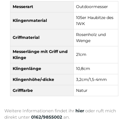
Messerart
Outdoormesser
105er Haubitze des
Klingenmaterial
1WK
Rosenholz und
Griffmaterial
Wenge
Messerlänge mit Griff und
21cm
Klinge
Klingenlänge
10,8cm
Klingenhöhe/-dicke
3,2cm/1,5-4mm
Grifffarbe
Natur
Weitere Informationen findet ihr
hier
oder ruft mich
direkt unter
0162/9855002
an.