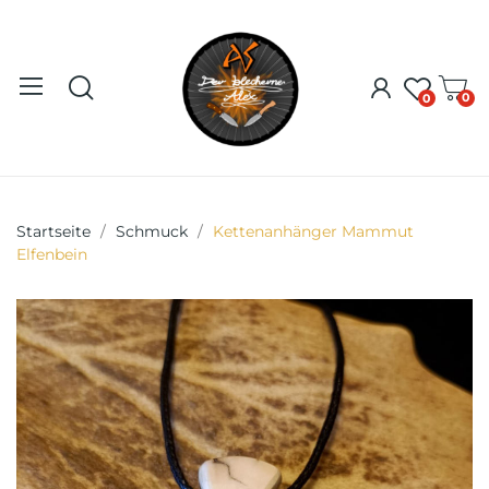
0
0
Startseite
Schmuck
Kettenanhänger Mammut
Elfenbein