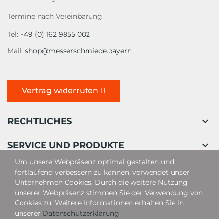
Termine nach Vereinbarung
Tel:
+49 (0) 162 9855 002
Mail:
shop@messerschmiede.bayern
Vertrag widerrufen

RECHTLICHES

SERVICE UND PRODUKTE
Um unsere Webpräsenz optimal gestalten und
fortlaufend verbessern zu können, verwendet unser
Unternehmen Cookies. Durch die weitere Nutzung
unserer Webpräsenz stimmen Sie der Verwendung von
Cookies zu. Weitere Informationen erhalten Sie in
unserer
Datenschutzerklärung
.