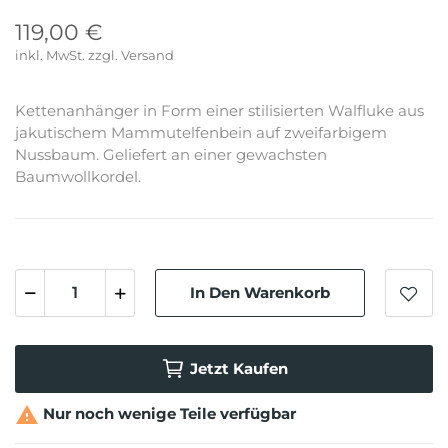
119,00 €
inkl. MwSt.
Kettenanhänger in Form einer stilisierten Walfluke aus
jakutischem Mammutelfenbein auf zweifarbigem
Nussbaum. Geliefert an einer gewachsten
Baumwollkordel.
In Den Warenkorb
Jetzt Kaufen

Nur noch wenige Teile verfügbar