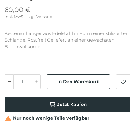
60,00 €
inkl. MwSt.
Kettenanhänger aus Edelstahl in Form einer stilisierten
Schlange. Rostfrei! Geliefert an einer gewachsten
Baumwollkordel.
In Den Warenkorb
Jetzt Kaufen

Nur noch wenige Teile verfügbar