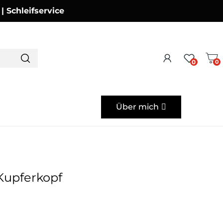
Schleifservice
0
0
Über mich
Kupferkopf