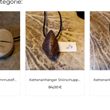
tegorie:
Kettenanhänger Mammutelfenbein mit fossiler Eiche
Kettenanhänger Störschuppe mit Thuja
84,00 €