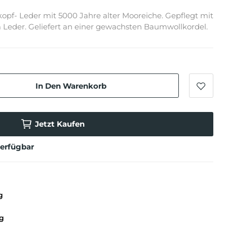
pf- Leder mit 5000 Jahre alter Mooreiche. Gepflegt mit
 Leder. Geliefert an einer gewachsten Baumwollkordel.
In Den Warenkorb
Jetzt Kaufen
verfügbar
g
g