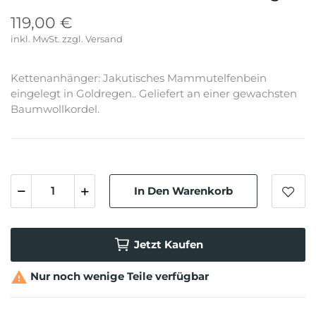
119,00 €
inkl. MwSt.
Kettenanhänger: Jakutisches Mammutelfenbein
eingelegt in Goldregen.. Geliefert an einer gewachsten
Baumwollkordel.
In Den Warenkorb
Jetzt Kaufen

Nur noch wenige Teile verfügbar