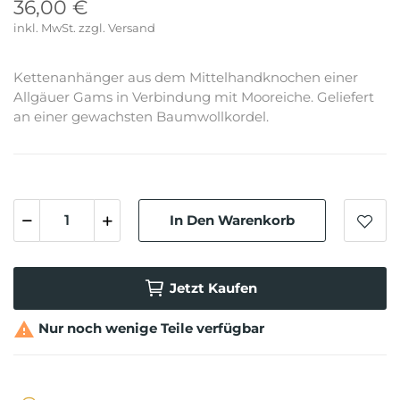
36,00 €
inkl. MwSt.
Kettenanhänger aus dem Mittelhandknochen einer
Allgäuer Gams in Verbindung mit Mooreiche. Geliefert
an einer gewachsten Baumwollkordel.
In Den Warenkorb
Jetzt Kaufen

Nur noch wenige Teile verfügbar