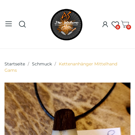
0
0
Startseite
Schmuck
Kettenanhänger Mittelhand
Gams