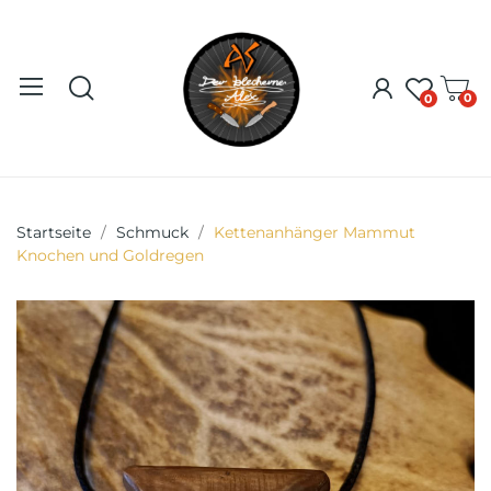
0
0
Startseite
Schmuck
Kettenanhänger Mammut
Knochen und Goldregen