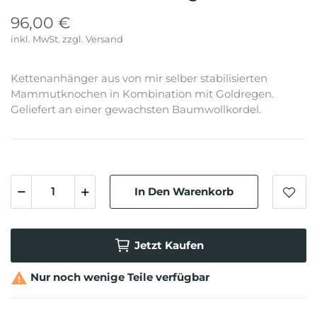
96,00 €
inkl. MwSt.
Kettenanhänger aus von mir selber stabilisierten
Mammutknochen in Kombination mit Goldregen.
Geliefert an einer gewachsten Baumwollkordel.
In Den Warenkorb
Jetzt Kaufen

Nur noch wenige Teile verfügbar