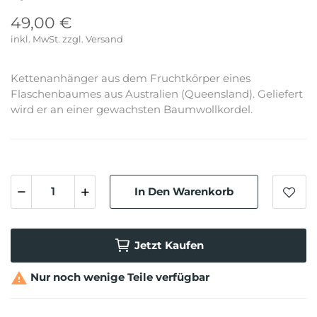
49,00 €
inkl. MwSt.
Kettenanhänger aus dem Fruchtkörper eines
Flaschenbaumes aus Australien (Queensland). Geliefert
wird er an einer gewachsten Baumwollkordel.
In Den Warenkorb
Jetzt Kaufen

Nur noch wenige Teile verfügbar