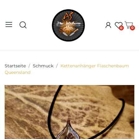
0
0
Startseite
Schmuck
Kettenanhänger Flaschenbaum
Queensland