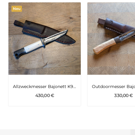
Neu
Allzweckmesser Bajonett K98 des 2WK
430,00 €
330,00 €