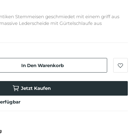
tiken Stemmeisen geschmiedet mit einem griff aus
massive Lederscheide mit Gürtelschlaufe aus
In Den Warenkorb
Jetzt Kaufen
verfügbar
g