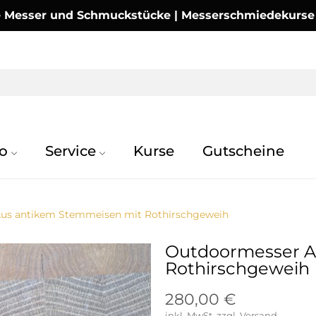
Messer und Schmuckstücke | Messerschmiedekurse | 
o
Service
Kurse
Gutscheine
us antikem Stemmeisen mit Rothirschgeweih
Outdoormesser A
Rothirschgeweih
280,00 €
inkl. MwSt.