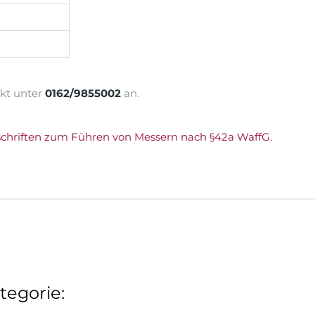
ekt unter
0162/9855002
an.
schriften zum Führen von Messern nach §42a WaffG.
tegorie: