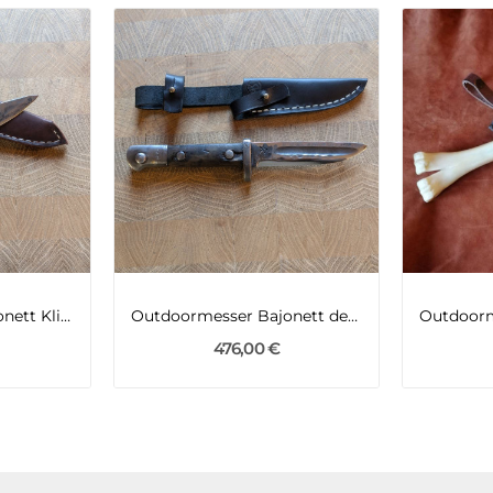
Outdoormesser Bajonett Klinge K98 2WK
Outdoormesser Bajonett des 1WK
476,00 €