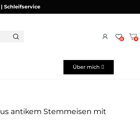
Schleifservice
0
0
Über mich
us antikem Stemmeisen mit