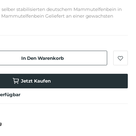
 selber stabilisierten deutschem Mammutelfenbein in
 Mammutelfenbein Geliefert an einer gewachsten
In Den Warenkorb
Jetzt Kaufen
verfügbar
g