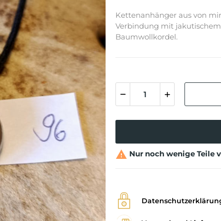
Kettenanhänger aus von mir
Verbindung mit jakutischem
Baumwollkordel.

Nur noch wenige Teile 
Datenschutzerklärun