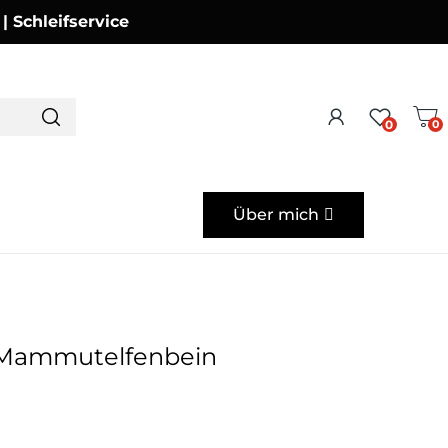
Schleifservice
0
0
Über mich
 Mammutelfenbein