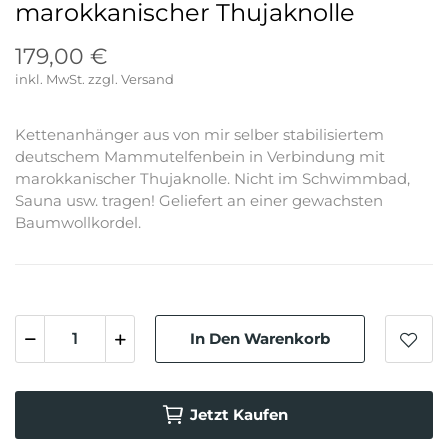
marokkanischer Thujaknolle
179,00 €
inkl. MwSt.
Kettenanhänger aus von mir selber stabilisiertem
deutschem Mammutelfenbein in Verbindung mit
marokkanischer Thujaknolle. Nicht im Schwimmbad,
Sauna usw. tragen! Geliefert an einer gewachsten
Baumwollkordel.
In Den Warenkorb
Jetzt Kaufen