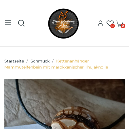
0
0
Startseite
Schmuck
Kettenanhänger
Mammutelfenbein mit marokkanischer Thujaknolle